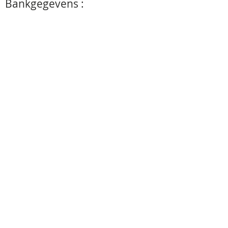
Bankgegevens :
naam : Keiser
adres: Liersesteenweg 164B
2590 Berlaar
België
rekeningnummer ing :
BE29
3632 0582 6764
BIC ARSPBE22
Bijna alle kippenhokken
zijn ook te verkrijgen in