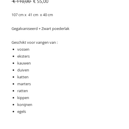
Normale
Verkoopprijs
 € 110,00 
€ 55,00
prijs
107 cm x 41 cm x 40 cm
Gegalvaniseerd + Zwart poederlak
Geschikt voor vangen van :
vossen
eksters
kauwen
duiven
katten
marters
ratten
kippen
konijnen
egels