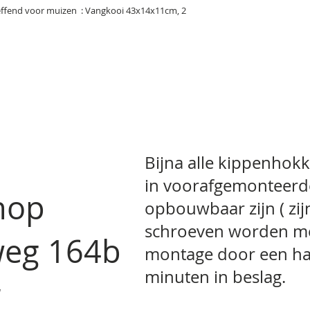
reffend voor muizen : Vangkooi 43x14x11cm, 2
Bijna alle kippenhokk
in voorafgemonteerd
hop
opbouwbaar zijn ( zi
schroeven worden me
weg 164b
montage door een ha
minuten in beslag.
ar