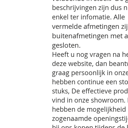
beschrijvingen zijn dus 
Alle
enkel ter infomatie.
vermelde
afmetingen zi
buitenafmetingen met a
gesloten.
Heeft u nog vragen na he
deze website, dan bean
graag persoonlijk in on
hebben continue een sto
stuks, De effectieve pro
vind in onze showroom. P
hebben de mogelijkheid 
zogenaamde openingstij
bij ons kopen tijdens 