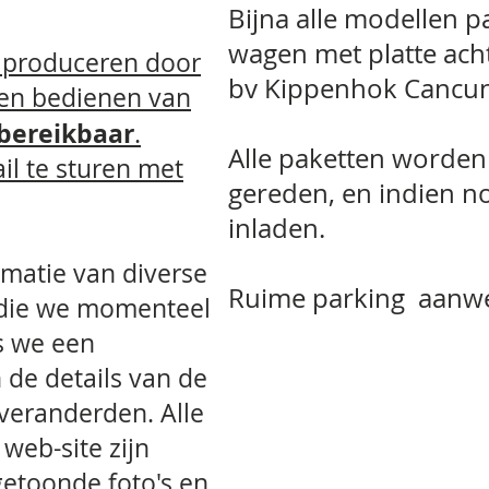
Bijna alle modellen p
wagen met platte ac
s produceren door
bv Kippenhok Cancun 
 en bedienen van
 bereikbaar
.
Alle paketten worden
il te sturen met
gereden, en indien n
inladen.
rmatie van diverse
Ruime parking aanwe
 die we momenteel
s we een
 de details van de
veranderden. Alle
web-site zijn
getoonde foto's en