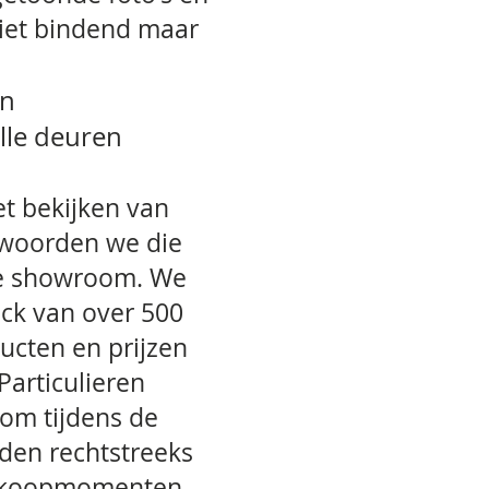
niet bindend maar
jn
lle deuren
t bekijken van
twoorden we die
ze showroom. We
ck van over 500
ducten en prijzen
articulieren
om tijdens de
den rechtstreeks
de koopmomenten