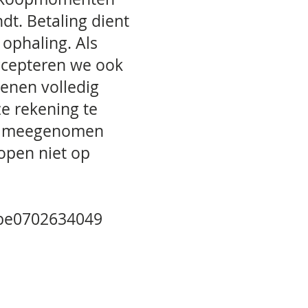
dt. Betaling dient
 ophaling. Als
accepteren we ook
ienen volledig
ze rekening te
en meegenomen
pen niet op
be0702634049