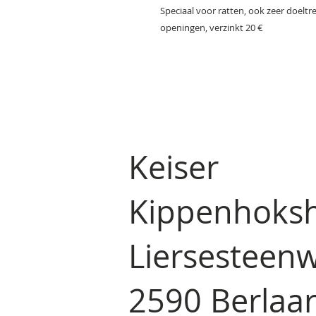
Speciaal voor ratten, ook zeer doelt
openingen, verzinkt 20 €
Keiser
Kippenhoks
Liersesteen
2590 Berla