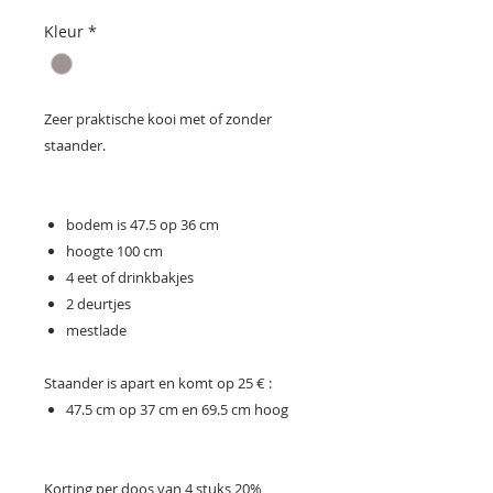
prijs
Kleur
*
Zeer praktische kooi met of zonder
staander.
bodem is 47.5 op 36 cm
hoogte 100 cm
4 eet of drinkbakjes
2 deurtjes
mestlade
Staander is apart en komt op 25 € :
47.5 cm op 37 cm en 69.5 cm hoog
Korting per doos van 4 stuks 20%