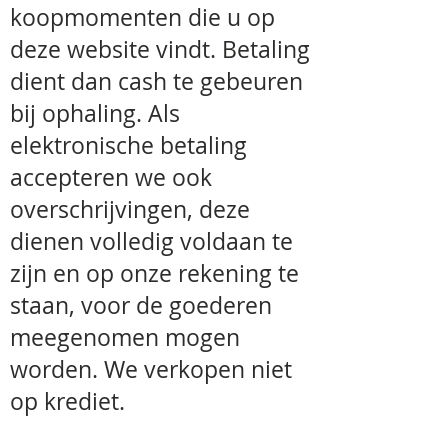
koopmomenten die u op
opendraaien.
deze website vindt. Betaling
Qua veiligheid : geen gebruik van
dient dan cash te gebeuren
giftige metalen (zink, koper,
chroom), nergens uitsteeksels
bij ophaling. Als
waar hij zich aan kan verwonden,
elektronische betaling
nergens constructies waar hij met
een nagel kan blijven aanhaken of
accepteren we ook
die hij kan lospeuteren.
overschrijvingen, deze
Veilige, hoge grondroosters moeten
beletten dat de vogel in zijn eigen
dienen volledig voldaan te
mest rondkruipt of vuiligheid van
zijn en op onze rekening te
de grond oppikt, maar mogen hem
ook niet verwonden door scherpe
staan, voor de goederen
randen. Schroeven, boutjes,
meegenomen mogen
scharnieren horen aan de
buitenkant van de kooi.
worden. We verkopen niet
op krediet.
Qua prijs : slechts tien modellen
alleen een ding gemeen, kwaltieit,
functioneel in gebruik en voor de