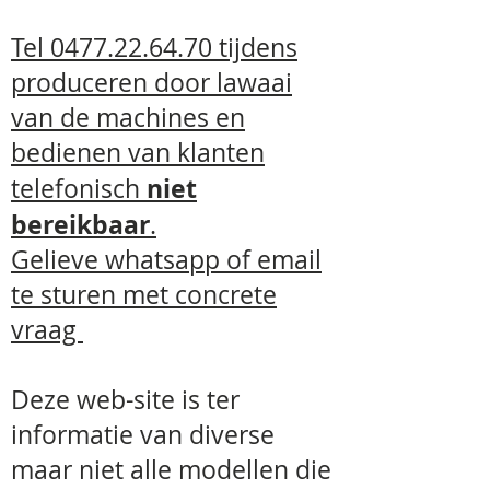
Qua kwaliteit : hoogwaardig staal
Tel
0477.22.64.70
tijdens
bedekt met 2 lagen
keiharde, zinkvrije second
produceren door lawaai
generation powder coating ( in
van de machines en
zijn produktieproces heeft onze
leverancier de ISO9001:2000
bedienen van klanten
kwaliteitsnorm behaald) . Door
optimale spijlafstand (vogel mag er
niet
telefonisch
niet met zijn kop door kunnen
bereikbaar
.
maar wel met zijn snavel) en
optimale traliedikte (vogel mag de
Gelieve whatsapp
of email
tralies niet kunnen doorbijten noch
te sturen met concrete
naar elkaar toe plooien, de juiste
plaatsing van de dwarsstijlen is
vraag
daarom ook een belangrijk element
) en door het gebruik van moderne
lichtgewicht metalen zijn moderne
Deze web-site is ter
kooien lichter en handelbaarder
informatie van diverse
geworden.
maar niet alle modellen die
De betere modellen hebben wielen