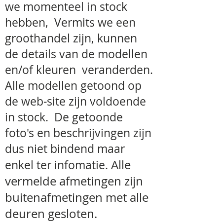
we momenteel in stock
met rollementen, wat het rijden en
de levensduur van de wielen ten
hebben, Vermits we een
goede komt.
groothandel zijn, kunnen
Qua onderhoud : makkelijk te
de details van de modellen
reinigen door aangepaste
en/of kleuren veranderden.
opvangroosters en schuiven,
optimale plaatsing van stokken en
Alle modellen getoond op
stevige verankerde voederbakken,
de web-site zijn voldoende
waardoor minimale hinder van
gemorsd eten en ontlasting
in stock. De getoonde
(bijvoorbeeld geen voederbakken
onder horizontale tralies, want
foto's en beschrijvingen zijn
anders kans dat de vogel daar een
dus niet bindend maar
tijdje aan de tralies gaat hangen en
terwijl zijn behoefte doet). Grote
Alle
enkel ter infomatie.
deuren met veiligheidsloten welke
vermelde
afmetingen zijn
niet van binnenuit te openen zijn,
alle plaatsen gemakkelijk
buitenafmetingen met alle
bereikbaar, geen stofhoekjes.
deuren gesloten.
Stevige, duurzaam bevestigde