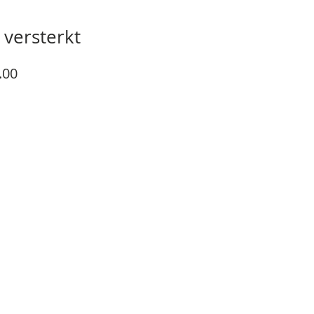
 versterkt
ar
Sale
.00
Price