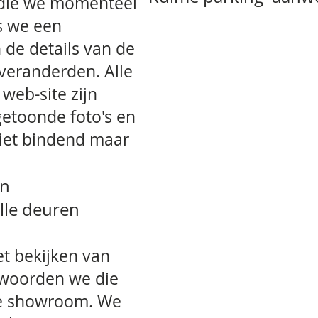
 die we momenteel
s we een
 de details van de
veranderden. Alle
web-site zijn
getoonde foto's en
niet bindend maar
jn
lle deuren
t bekijken van
twoorden we die
ze showroom. We