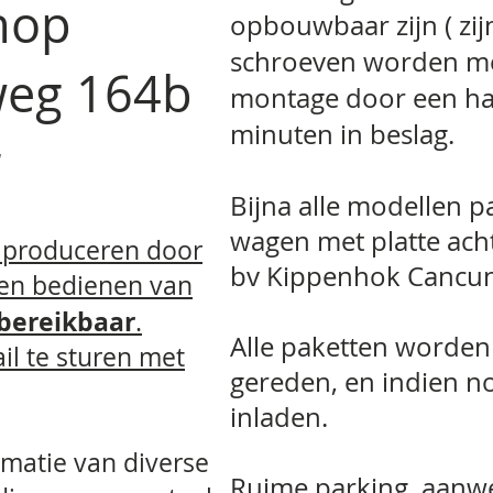
hop
opbouwbaar zijn ( zi
schroeven worden me
weg 164b
montage door een ha
minuten in beslag.
ar
Bijna alle modellen p
wagen met platte ac
s produceren door
bv Kippenhok Cancun 
 en bedienen van
 bereikbaar
.
Alle paketten worden
il te sturen met
gereden, en indien n
inladen.
rmatie van diverse
Ruime parking aanwe