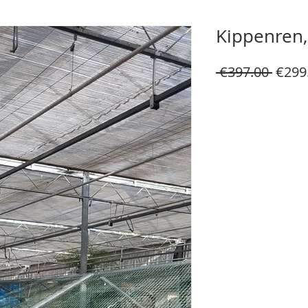
Kippenren,
Regul
 €397.00 
€299
Price