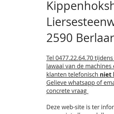
Kippenhoks
Liersesteen
2590 Berla
Tel 0477.22.64.70 tijden
lawaai van de machines
niet
klanten telefonisch
Gelieve whatsapp
of ema
concrete vraag
Deze web-site is ter info