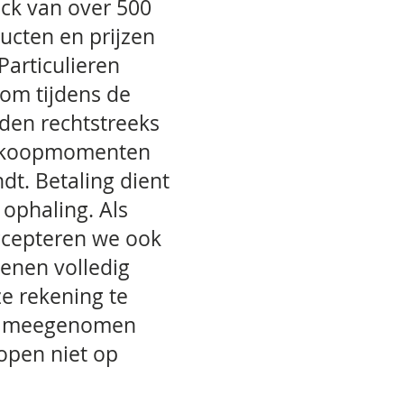
ck van over 500
ducten en prijzen
articulieren
om tijdens de
den rechtstreeks
de koopmomenten
dt. Betaling dient
 ophaling. Als
accepteren we ook
ienen volledig
ze rekening te
en meegenomen
pen niet op