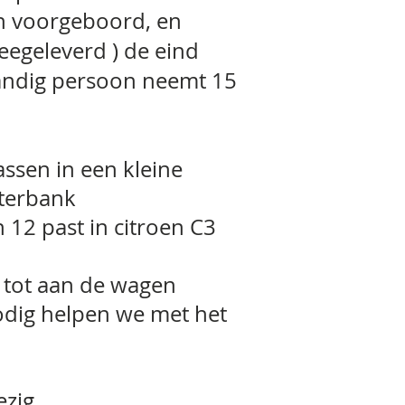
jn voorgeboord, en
egeleverd ) de eind
ndig persoon neemt 15
assen in een kleine
hterbank
12 past in citroen C3
 tot aan de wagen
odig helpen we met het
zig.