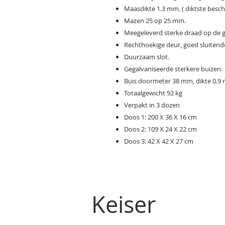
Maasdikte 1.3 mm. ( diktste besc
Mazen 25 op 25 mm.
Meegeleverd sterke draad op de g
Rechthoekige deur, goed sluitend
Duurzaam slot.
Gegalvaniseerde sterkere buizen.
Buis doormeter 38 mm, dikte 0.9 m
Totaalgewicht 92 kg
Verpakt in 3 dozen
Doos 1: 200 X 36 X 16 cm
Doos 2: 109 X 24 X 22 cm
Doos 3: 42 X 42 X 27 cm
Keiser