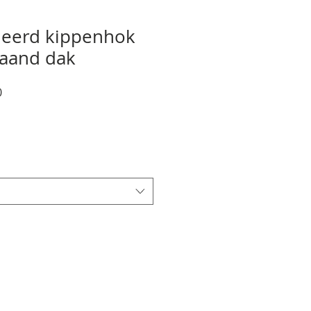
eerd kippenhok
aand dak
e
Verkoopprijs
0