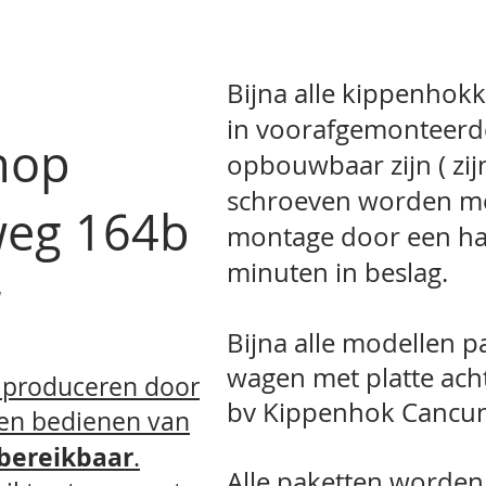
Bijna alle kippenhokk
in voorafgemonteerd
hop
opbouwbaar zijn ( zi
schroeven worden me
weg 164b
montage door een ha
minuten in beslag.
ar
Bijna alle modellen p
wagen met platte ac
s produceren door
bv Kippenhok Cancun 
 en bedienen van
 bereikbaar
.
Alle paketten worden