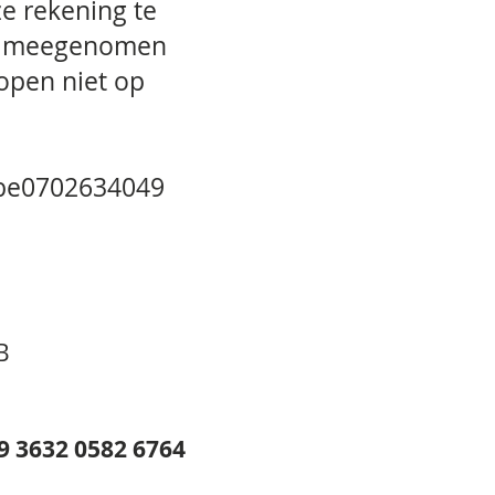
ze rekening te
en meegenomen
pen niet op
be0702634049
B
9 3632 0582 6764