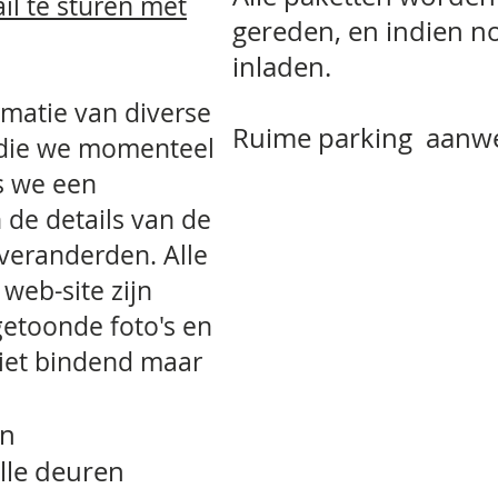
il te sturen met
gereden, en indien n
inladen.
rmatie van diverse
Ruime parking aanwe
 die we momenteel
s we een
 de details van de
veranderden. Alle
web-site zijn
getoonde foto's en
niet bindend maar
jn
lle deuren