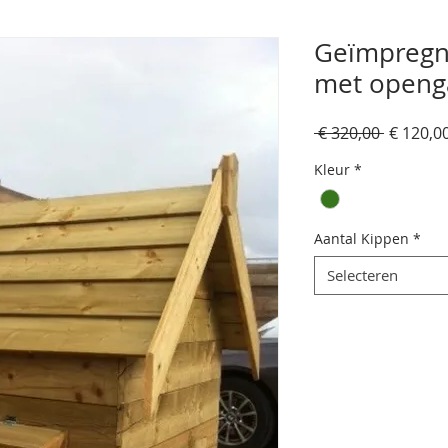
Geïmpregn
met openg
Normal
 € 320,00 
€ 120,0
prijs
Kleur
*
Aantal Kippen
*
Selecteren