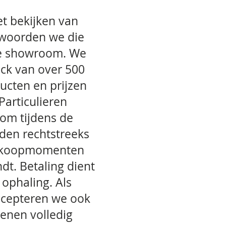
t bekijken van
twoorden we die
ze showroom. We
ck van over 500
ducten en prijzen
articulieren
om tijdens de
den rechtstreeks
de koopmomenten
dt. Betaling dient
 ophaling. Als
accepteren we ook
ienen volledig