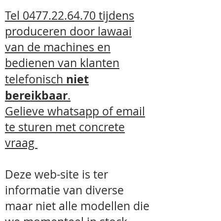
maakt het dak blijvend 100%
Tel
0477.22.64.70
tijdens
waterdicht. Al deze kippenhokken
bestaan uit zelfdragende
produceren door lawaai
voorgemonteerde panelen,
van de machines en
daardoor is het hok eens
gemonteerd steviger en zwaarder
bedienen van klanten
dan een standaardconstructie.
Bijkomend voordeel hiervan is dat
niet
telefonisch
elk van Chick Filla kippenhok,
bereikbaar
.
gemakkelijk vervoert kunnen
worden in een kleine wagen
Gelieve whatsapp
of email
waarvan de achterbank plat kan.
te sturen met concrete
Als u een aanhangwagen heeft kan
u ze uiteraard ook gemonteerd
vraag
meenemen.
Het Chick Filla kippenhok wordt
met montageplan en schroeven
Deze web-site is ter
geleverd. De montage is zeer
informatie van diverse
eenvoudig, alle panelen zijn
immers voorgeboord, montagetijd =
maar niet alle modellen die
15 min.